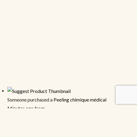
Someone purchased a
Peeling chimique médical
Minutes ago from
Someone purchased a
Extensions de cils