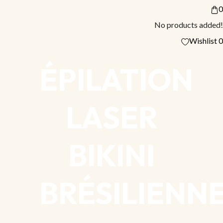
0
No products added!
Wishlist
0
ÉPILATION
LASER
BIKINI
BRÉSILIENN